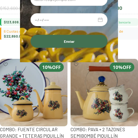
$
137,340.00
$
108,810.00
$
152,600.00
$
120,900.00
$
123,606.00
$
97,929.00
10% Transferencia bancaria
10% Transferencia bancaria
6 Cuotas con BNA y Pampa de
6 Cuotas con BNA y Pampa de
$
22,890.00
$
18,135.00
Añadir al carrito
Añadir al carrito
Alternative:
10%OFF
10%OFF
COMBO: FUENTE CIRCULAR
COMBO: PAVA + 2 TAZONES
GRANDE + TETERAS PIQUILLÍN
SEMIBOMBÉ PIQUILLÍN