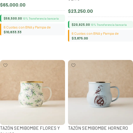
$
65,000.00
$
23,250.00
$
58,500.00
10% Transferencia bancaria
$
20,925.00
10% Transferencia bancaria
6 Cuotas con BNA y Pampa de
$
10,833.33
6 Cuotas con BNA y Pampa de
$
3,875.00
Añadir al carrito
Añadir al carrito
TAZÓN SEMIBOMBE FLORES Y
TAZÓN SEMIBOMBE HORNERO