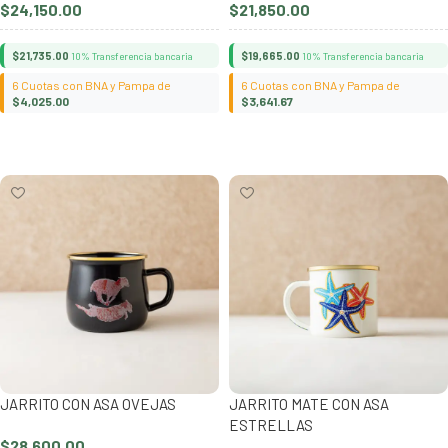
$
24,150.00
$
21,850.00
$
21,735.00
$
19,665.00
10% Transferencia bancaria
10% Transferencia bancaria
6 Cuotas con BNA y Pampa de
6 Cuotas con BNA y Pampa de
$
4,025.00
$
3,641.67
Añadir al carrito
Añadir al carrito
JARRITO CON ASA OVEJAS
JARRITO MATE CON ASA
ESTRELLAS
$
28,600.00