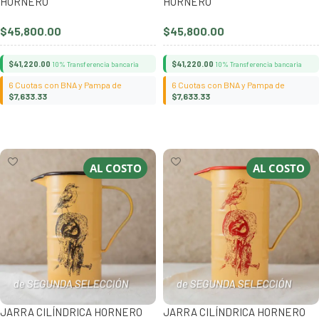
HORNERO
HORNERO
$
45,800.00
$
45,800.00
$
41,220.00
$
41,220.00
10% Transferencia bancaria
10% Transferencia bancaria
6 Cuotas con BNA y Pampa de
6 Cuotas con BNA y Pampa de
$
7,633.33
$
7,633.33
Añadir al carrito
Añadir al carrito
AL COSTO
AL COSTO
JARRA CILÍNDRICA HORNERO
JARRA CILÍNDRICA HORNERO