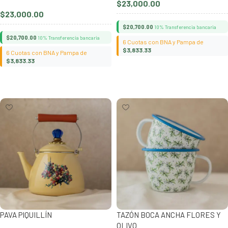
$
23,000.00
$
23,000.00
$
20,700.00
10% Transferencia bancaria
$
20,700.00
10% Transferencia bancaria
6 Cuotas con BNA y Pampa de
$
3,833.33
6 Cuotas con BNA y Pampa de
$
3,833.33
Añadir al carrito
Añadir al carrito
PAVA PIQUILLÍN
TAZÓN BOCA ANCHA FLORES Y
OLIVO