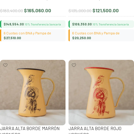
$
165,060.00
$
121,500.00
$
183,400.00
$
135,000.00
$
148,554.00
$
109,350.00
10% Transferencia bancaria
10% Transferencia bancaria
6 Cuotas con BNA y Pampa de
6 Cuotas con BNA y Pampa de
$
27,510.00
$
20,250.00
Añadir al carrito
Añadir al carrito
JARRA ALTA BORDE MARRÓN
JARRA ALTA BORDE ROJO