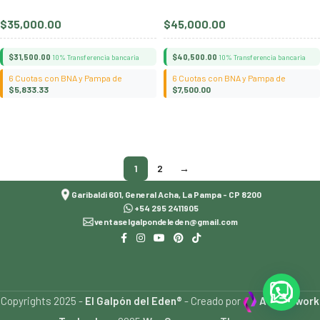
$
35,000.00
$
45,000.00
$
31,500.00
$
40,500.00
10% Transferencia bancaria
10% Transferencia bancaria
6 Cuotas con BNA y Pampa de
6 Cuotas con BNA y Pampa de
$
5,833.33
$
7,500.00
Añadir al carrito
Añadir al carrito
1
2
→
Garibaldi 601, General Acha, La Pampa - CP 8200
+54 295 2411905
ventaselgalpondeleden@gmail.com
Copyrights 2025 -
El Galpón del Eden®
- Creado por
Accesswork