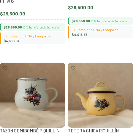
OLIVOS
$
29,500.00
$
29,500.00
$
26,550.00
10% Transferencia bancaria
$
26,550.00
10% Transferencia bancaria
6 Cuotas con BNA y Pampa de
$
4,916.67
6 Cuotas con BNA y Pampa de
$
4,916.67
Añadir al carrito
Añadir al carrito
TAZÓN SEMIBOMBÉ PIQUILLÍN
TETERA CHICA PIQUILLÍN