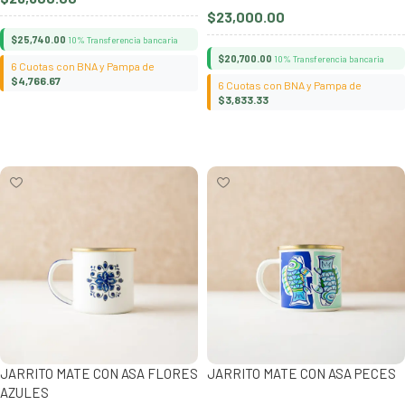
$
23,000.00
$
25,740.00
10% Transferencia bancaria
$
20,700.00
10% Transferencia bancaria
6 Cuotas con BNA y Pampa de
$
4,766.67
6 Cuotas con BNA y Pampa de
$
3,833.33
Añadir al carrito
Añadir al carrito
JARRITO MATE CON ASA FLORES
JARRITO MATE CON ASA PECES
AZULES