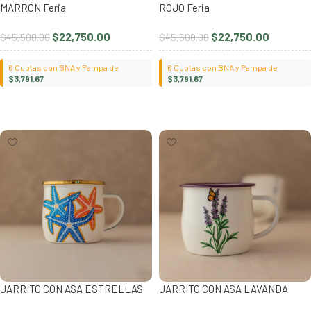
MARRÓN Feria
ROJO Feria
$
22,750.00
$
22,750.00
$
45,500.00
$
45,500.00
6 Cuotas con BNA y Pampa de
6 Cuotas con BNA y Pampa de
$
3,791.67
$
3,791.67
Añadir al carrito
Añadir al carrito
JARRITO CON ASA ESTRELLAS
JARRITO CON ASA LAVANDA