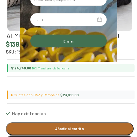
ALMOHADON PUNA CUADRADO NEGRO
$
138,600.00
Hay existencias
Alternative:
SKU:
15933
$
124,740.00
10% Transferencia bancaria
6 Cuotas con BNA y Pampa de
$
23,100.00
Hay existencias
Alternative:
Añadir al carrito