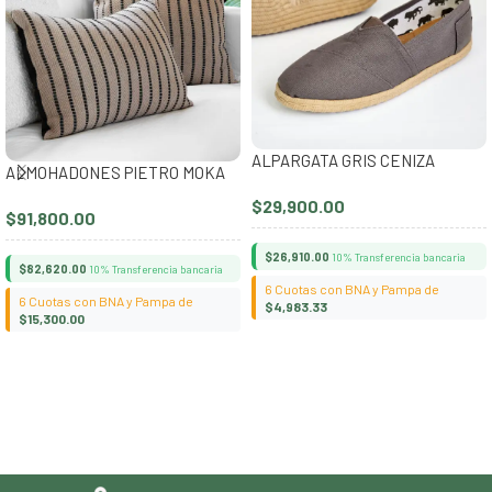
ALPARGATA GRIS CENIZA
ALMOHADONES PIETRO MOKA
$
29,900.00
$
91,800.00
$
26,910.00
10% Transferencia bancaria
$
82,620.00
10% Transferencia bancaria
6 Cuotas con BNA y Pampa de
6 Cuotas con BNA y Pampa de
$
4,983.33
$
15,300.00
Seleccionar opciones
Seleccionar opciones