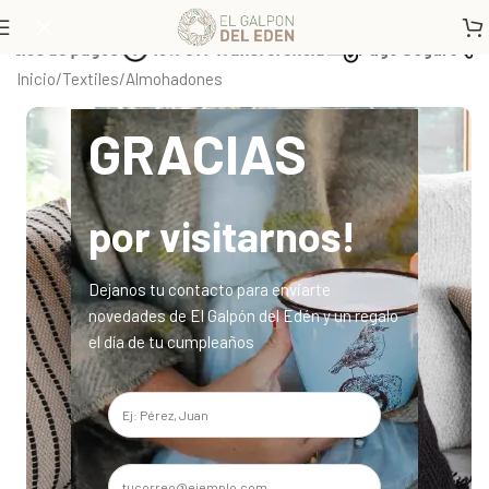
ios de pagos
10% Off Transferencia
Pago Seguro
En
Inicio
/
Textiles
/
Almohadones
GRACIAS
por visitarnos!
Dejanos tu contacto para enviarte
novedades de El Galpón del Edén y un regalo
el día de tu cumpleaños