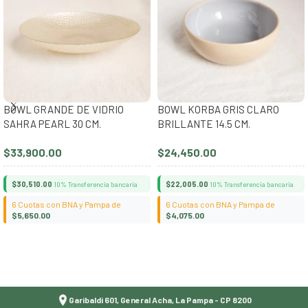
BOWL GRANDE DE VIDRIO
BOWL KORBA GRIS CLARO
SAHRA PEARL 30 CM.
BRILLANTE 14.5 CM.
$
33,900.00
$
24,450.00
$
30,510.00
$
22,005.00
10% Transferencia bancaria
10% Transferencia bancaria
6 Cuotas con BNA y Pampa de
6 Cuotas con BNA y Pampa de
$
5,650.00
$
4,075.00
Añadir al carrito
Añadir al carrito
Garibaldi 601, General Acha, La Pampa - CP 8200