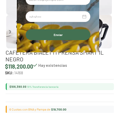
Alternative:
CAFETERA BIALETTI PRENSA SMART 1L
NEGRO
$
118,200.00
Hay existencias
SKU:
14168
$
106,380.00
10% Transferencia bancaria
6 Cuotas con BNA y Pampa de
$
19,700.00