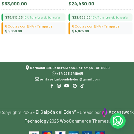
$
33,900.00
$
24,450.00
$
30,510.00
$
22,005.00
10% Transferencia bancaria
10% Transferencia bancaria
6 Cuotas con BNA y Pampa de
6 Cuotas con BNA y Pampa de
$
5,650.00
$
4,075.00
Añadir al carrito
Añadir al carrito
Garibaldi 601, General Acha, La Pampa - CP 8200
+54 295 2411905
ventaselgalpondeleden@gmail.com
Copyrights 2025 -
El Galpón del Eden®
- Creado por
Accesswork
Technology
2025
WooCommerce Themes
.