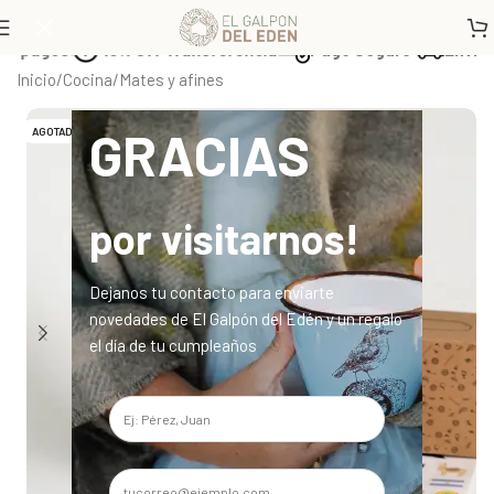
 pagos
10% Off Transferencia
Pago Seguro
Envíos a 
Inicio
/
Cocina
/
Mates y afines
GRACIAS
AGOTADO
por visitarnos!
Dejanos tu contacto para enviarte
novedades de El Galpón del Edén y un regalo
el día de tu cumpleaños