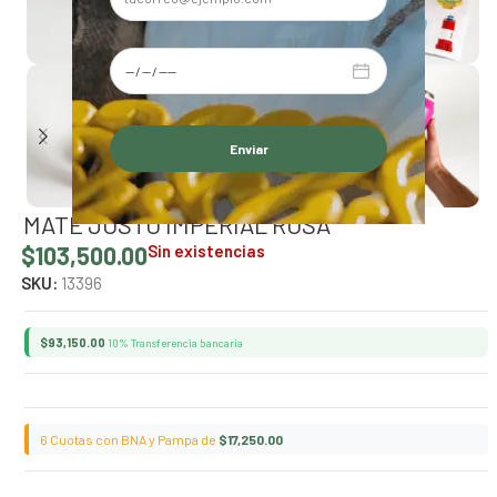
Alternative:
MATE JUSTO IMPERIAL ROSA
$
103,500.00
Sin existencias
SKU:
13396
$
93,150.00
10% Transferencia bancaria
6 Cuotas con BNA y Pampa de
$
17,250.00