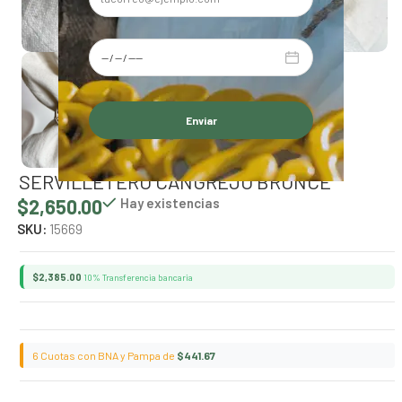
Alternative:
SERVILLETERO CANGREJO BRONCE
$
2,650.00
Hay existencias
SKU:
15669
$
2,385.00
10% Transferencia bancaria
6 Cuotas con BNA y Pampa de
$
441.67