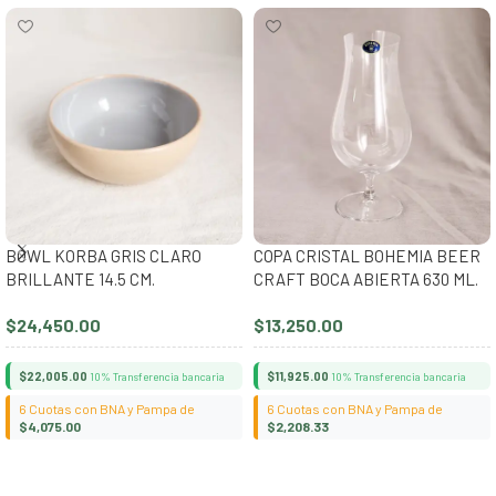
BOWL KORBA GRIS CLARO
COPA CRISTAL BOHEMIA BEER
BRILLANTE 14.5 CM.
CRAFT BOCA ABIERTA 630 ML.
$
24,450.00
$
13,250.00
$
22,005.00
$
11,925.00
10% Transferencia bancaria
10% Transferencia bancaria
6 Cuotas con BNA y Pampa de
6 Cuotas con BNA y Pampa de
$
4,075.00
$
2,208.33
Añadir al carrito
Añadir al carrito