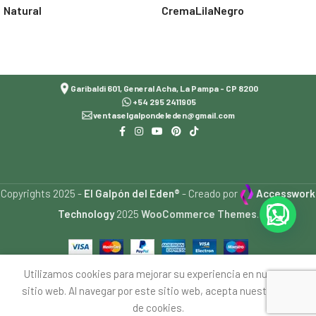
Natural
Crema
Lila
Negro
Seleccionar opciones
Seleccionar opciones
Garibaldi 601, General Acha, La Pampa - CP 8200
+54 295 2411905
ventaselgalpondeleden@gmail.com
Copyrights 2025 -
El Galpón del Eden®
- Creado por
Accesswork
Technology
2025
WooCommerce Themes
.
Utilizamos cookies para mejorar su experiencia en nuestro
sitio web. Al navegar por este sitio web, acepta nuestro uso
ALPARGATA
Seleccionar
Comprar
$
29,900.00
BORDO
opciones
ahora
de cookies.
ista de deseos
Tienda
Carrito
Mi cuenta