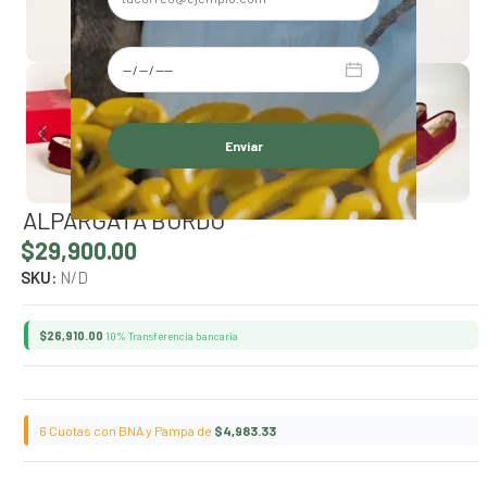
Alternative:
ALPARGATA BORDO
$
29,900.00
SKU:
N/D
$
26,910.00
10% Transferencia bancaria
6 Cuotas con BNA y Pampa de
$
4,983.33