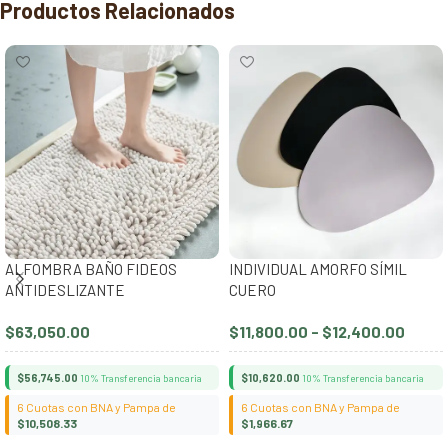
Productos Relacionados
ALFOMBRA BAÑO FIDEOS
INDIVIDUAL AMORFO SÍMIL
ANTIDESLIZANTE
CUERO
$
63,050.00
$
11,800.00
-
$
12,400.00
$
56,745.00
$
10,620.00
10% Transferencia bancaria
10% Transferencia bancaria
6 Cuotas con BNA y Pampa de
6 Cuotas con BNA y Pampa de
$
10,508.33
$
1,966.67