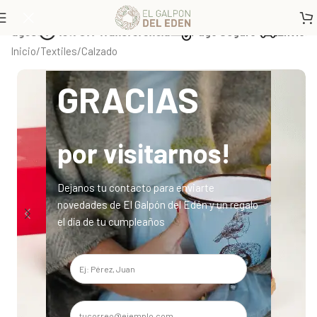
10% Off Transferencia
Pago Seguro
Envíos a todo el 
Inicio
/
Textiles
/
Calzado
GRACIAS
por visitarnos!
Dejanos tu contacto para enviarte
novedades de El Galpón del Edén y un regalo
el día de tu cumpleaños