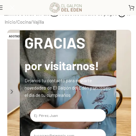
Envíos a todo el País
Todos los medios de pagos
10% Of
Inicio
/
Cocina
/
Vajilla
GRACIAS
AGOTADO
por visitarnos!
Dejanos tu contacto para enviarte
novedades de El Galpón del Edén y un regalo
el día de tu cumpleaños