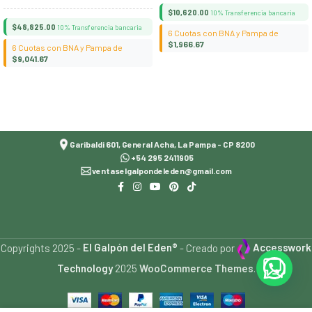
$
10,620.00
10% Transferencia bancaria
$
48,825.00
10% Transferencia bancaria
6 Cuotas con BNA y Pampa de
$
1,966.67
6 Cuotas con BNA y Pampa de
$
9,041.67
Seleccionar opciones
Añadir al carrito
Garibaldi 601, General Acha, La Pampa - CP 8200
+54 295 2411905
ventaselgalpondeleden@gmail.com
Copyrights 2025 -
El Galpón del Eden®
- Creado por
Accesswork
Technology
2025
WooCommerce Themes
.