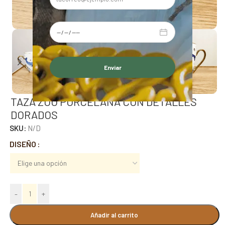
Alternative:
TAZA ZOO PORCELANA CON DETALLES
DORADOS
SKU:
N/D
Alternative:
DISEÑO
-
+
Añadir al carrito